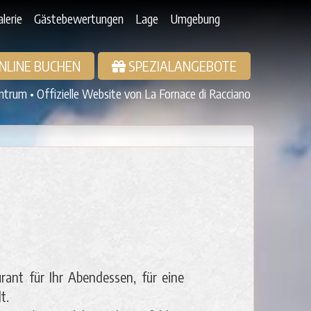
lerie
Gästebewertungen
Lage
Umgebung
NLINE BUCHEN
SPEZIALANGEBOTE
trum • Offizielle Website von La Fornace di Racciano
ant für Ihr Abendessen, für eine
t.